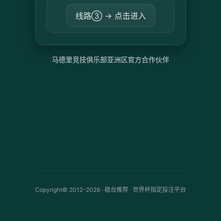
线路③ → 点击进入
马德里竞技俱乐部亚洲区官方合作伙伴
Copyright© 2012-2026 · 稳台推荐 · 世界杯指定投注平台